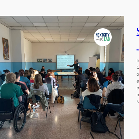
ma
I
Q
o
e
p
m
s