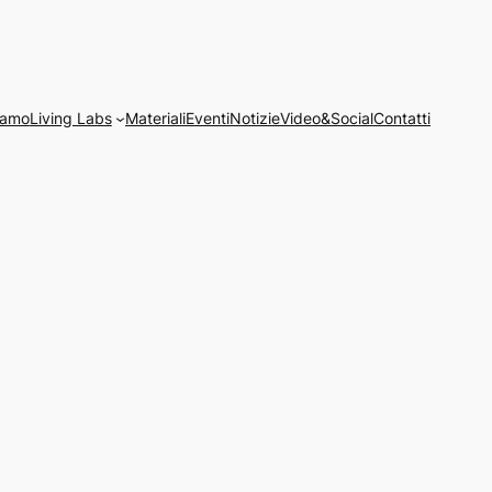
iamo
Living Labs
Materiali
Eventi
Notizie
Video&Social
Contatti