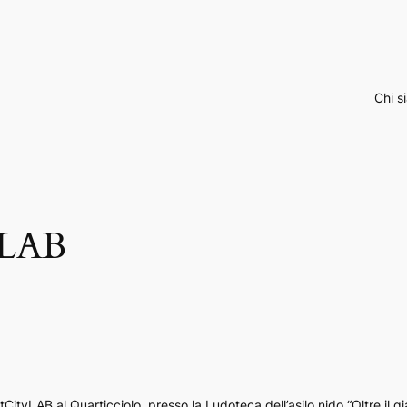
Chi s
gLAB
CityLAB al Quarticciolo, presso la Ludoteca dell’asilo nido “Oltre il gi