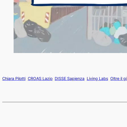
Chiara Pilotti
CROAS Lazio
DISSE Sapienza
Living Labs
Oltre il g