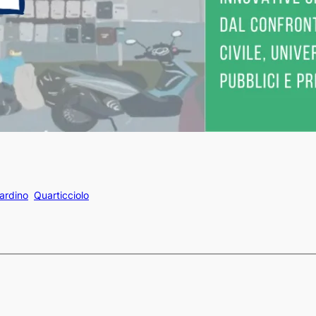
iardino
Quarticciolo