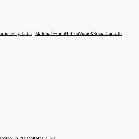
iamo
Living Labs
Materiali
Eventi
Notizie
Video&Social
Contatti
ardino” in Via Molfetta n. 30.