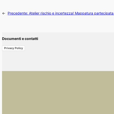
←
Precedente:
Atelier rischio e incertezza! Mappatura partecipat
Documenti e contatti
Privacy Policy