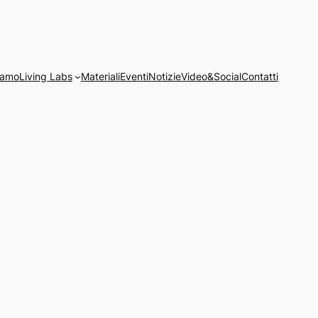
iamo
Living Labs
Materiali
Eventi
Notizie
Video&Social
Contatti